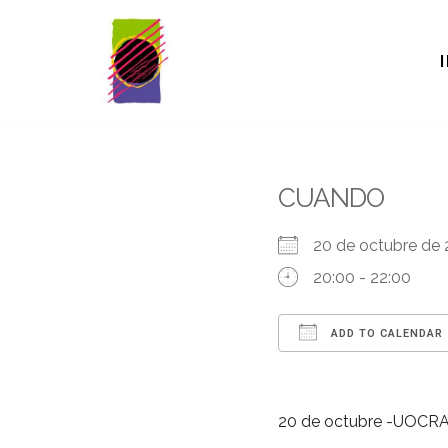
Saltar
al
contenido
CUANDO
20 de octubre d
20:00 - 22:00
ADD TO CALENDAR
Download ICS
Google Cal
iCal
20 de octubre -UOCRA