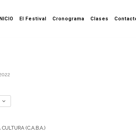
INICIO
El Festival
Cronograma
Clases
Contact
e 2022
endar
endar
Office 365
Outlook Live
 CULTURA (C.A.B.A.)