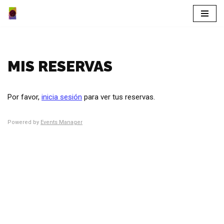
Saltar
al
contenido
MIS RESERVAS
Por favor,
inicia sesión
para ver tus reservas.
Powered by
Events Manager