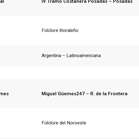
al
IV Tramo Costanera Posadas – Posadas
Folclore litoraleño
Argentina – Latinoamericana
emes
Miguel Güemes247 – R. de la Frontera
Folclore del Noroeste