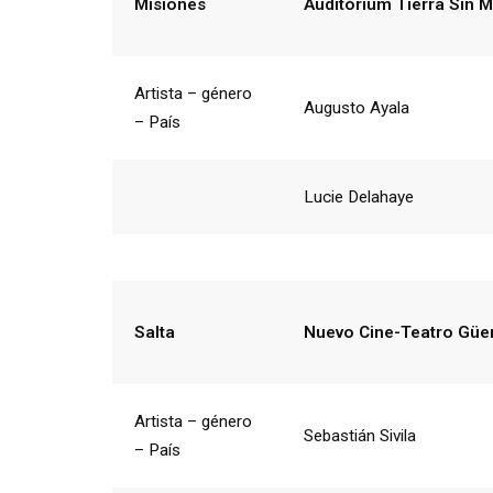
Misiones
Auditórium Tierra Sin M
Artista – género
Augusto Ayala
– País
Lucie Delahaye
Salta
Nuevo Cine-Teatro Gü
Artista – género
Sebastián Sivila
– País