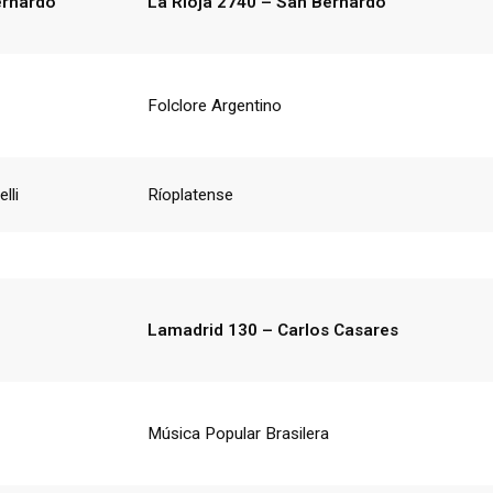
ernardo
La Rioja 2740 – San Bernardo
Folclore Argentino
lli
Ríoplatense
Lamadrid 130 – Carlos Casares
Música Popular Brasilera