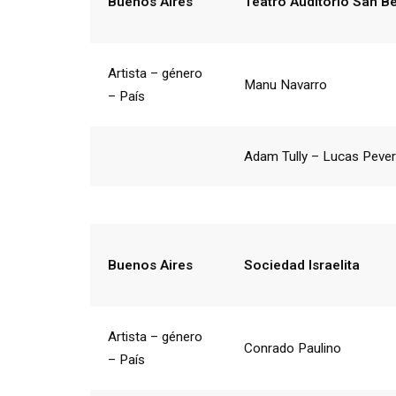
Buenos Aires
Teatro Auditorio San B
Artista – género
Manu Navarro
– País
Adam Tully – Lucas Pevere
Buenos Aires
Sociedad Israelita
Artista – género
Conrado Paulino
– País