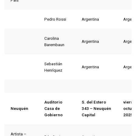
País
Pedro Rossi
Argentina
Argent
Carolina
Argentina
Argent
Barembaun
Sebastián
Argentina
Argent
Henríquez
Auditorio
S. del Estero
vierne
Neuquén
Casa de
343 – Neuquén
octubr
Gobierno
Capital
2025
Artista –