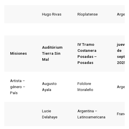
Hugo Rivas
Ríoplatense
Argent
IV Tramo
jueves
Auditórium
Costanera
de
Misiones
Tierra Sin
Posadas –
septi
Mal
Posadas
2025
Artista –
Augusto
Folclore
género –
Argent
Ayala
litoraleño
País
Lucie
Argentina –
Francia
Delahaye
Latinoamericana