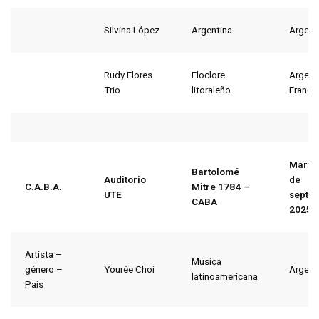
Silvina López
Argentina
Argent
Rudy Flores
Floclore
Argent
Trio
litoraleño
Francia
Martes
Bartolomé
Auditorio
de
C.A.B.A.
Mitre 1784 –
UTE
septi
CABA
2025
Artista –
Música
género –
Yourée Choi
Argent
latinoamericana
País