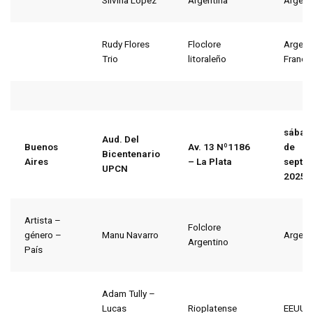
Silvina López
Argentina
Argent
Rudy Flores
Floclore
Argent
Trio
litoraleño
Francia
sábad
Aud. Del
Buenos
Av. 13 Nº1186
de
Bicentenario
Aires
– La Plata
septi
UPCN
2025
Artista –
Folclore
género –
Manu Navarro
Argent
Argentino
País
Adam Tully –
Lucas
Rioplatense
EEUU