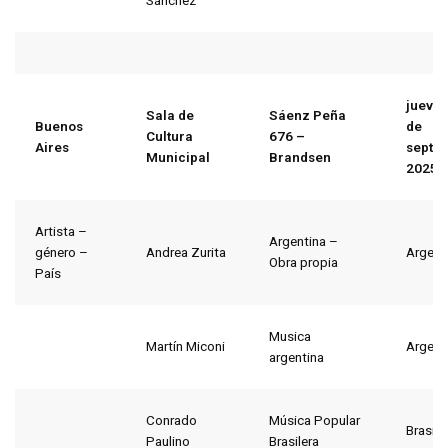
Sánchez
jueves
Sala de
Sáenz Peña
Buenos
de
Cultura
676 –
Aires
septi
Municipal
Brandsen
2025
Artista –
Argentina –
género –
Andrea Zurita
Argent
Obra propia
País
Musica
Martín Miconi
Argent
argentina
Conrado
Música Popular
Brasil
Paulino
Brasilera