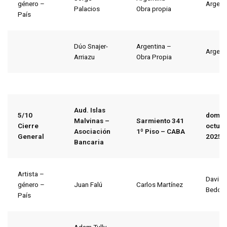
género –
Argent
Palacios
Obra propia
País
Dúo Snajer-
Argentina –
Argent
Arriazu
Obra Propia
Aud. Islas
5/10
domin
Malvinas –
Sarmiento 341
Cierre
octubr
Asociación
1º Piso – CABA
General
2025
Bancaria
Artista –
David
género –
Juan Falú
Carlos Martínez
Bedoy
País