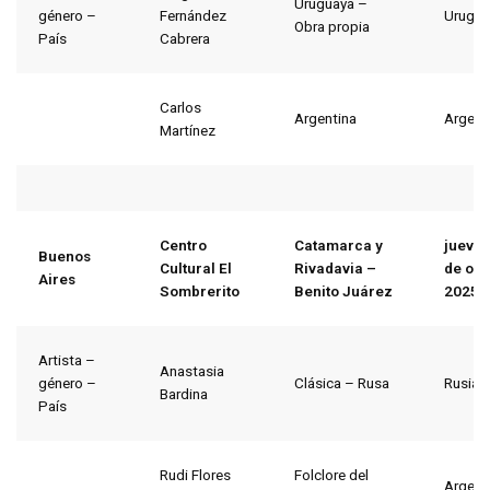
Uruguaya –
género –
Fernández
Urugua
Obra propia
País
Cabrera
Carlos
Argentina
Argent
Martínez
Centro
Catamarca y
jueves
Buenos
Cultural El
Rivadavia –
de oct
Aires
Sombrerito
Benito Juárez
2025
Artista –
Anastasia
género –
Clásica – Rusa
Rusia
Bardina
País
Rudi Flores
Folclore del
Argent