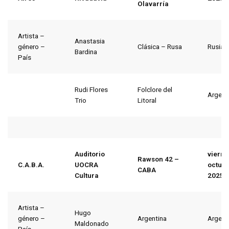
Olavarría
Artista –
Anastasia
género –
Clásica – Rusa
Rusia
Bardina
País
Rudi Flores
Folclore del
Argent
Trio
Litoral
Auditorio
vierne
Rawson 42 –
C.A.B.A.
UOCRA
octubr
CABA
Cultura
2025
Artista –
Hugo
género –
Argentina
Argent
Maldonado