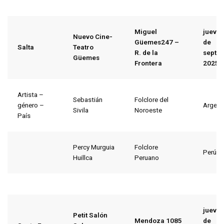
Miguel
jueves
Nuevo Cine-
Güemes247 –
de
Salta
Teatro
R. de la
septi
Güemes
Frontera
2025
Artista –
Sebastián
Folclore del
género –
Argent
Sivila
Noroeste
País
Percy Murguia
Folclore
Perú
Huillca
Peruano
jueves
Petit Salón
Mendoza 1085
de