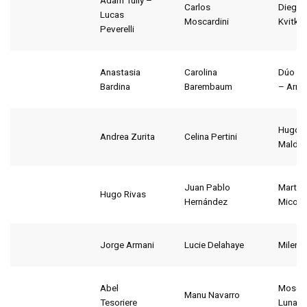
Adam Tully –
Carlos
Diego
Lucas
Moscardini
Kvitko
Peverelli
Anastasia
Carolina
Dúo Sn
Bardina
Barembaum
– Arria
Hugo
Andrea Zurita
Celina Pertini
Maldo
Juan Pablo
Martín
Hugo Rivas
Hernández
Micon
Jorge Armani
Lucie Delahaye
Milena
Abel
Mosca
Manu Navarro
Tesoriere
Luna