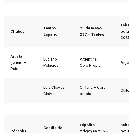
sábad
Teatro
25 de Mayo
Chubut
octubr
Español
237 – Trelew
2025
Artista –
Luciano
Argentina –
género –
Argent
Palacios
Obra Propia
País
Luis Chávez
Chilena – Obra
Chile
Chávez
propia
Hipólito
sábad
Capilla del
Córdoba
Yrigoyen 235 –
octubr