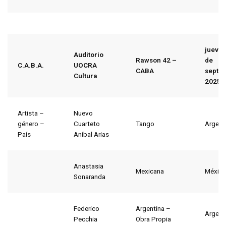
jueves
Auditorio
Rawson 42 –
de
C.A.B.A.
UOCRA
CABA
septi
Cultura
2025
Artista –
Nuevo
género –
Cuarteto
Tango
Argent
País
Aníbal Arias
Anastasia
Mexicana
Méxic
Sonaranda
Federico
Argentina –
Argent
Pecchia
Obra Propia