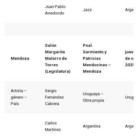
Juan Pablo
Jazz
Argent
Arredondo
Salón
Pnal.
Margarita
Sarmiento y
jueves
Mendoza
Malarro de
Patricias
de oct
Torres
Mendocinas –
2025
(Legislatura)
Mendoza
Artista –
Sergio
Uruguaya –
género –
Fernández
Urugua
Obra propia
País
Cabrera
Carlos
Argentina
Argent
Martínez