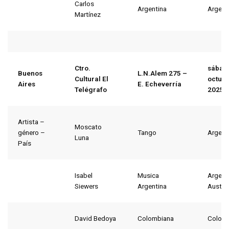
Carlos
Argentina
Argent
Martínez
Ctro.
sábad
Buenos
L.N.Alem 275 –
Cultural El
octubr
Aires
E. Echeverría
Telégrafo
2025
Artista –
Moscato
género –
Tango
Argent
Luna
País
Isabel
Musica
Argent
Siewers
Argentina
Austria
David Bedoya
Colombiana
Colom