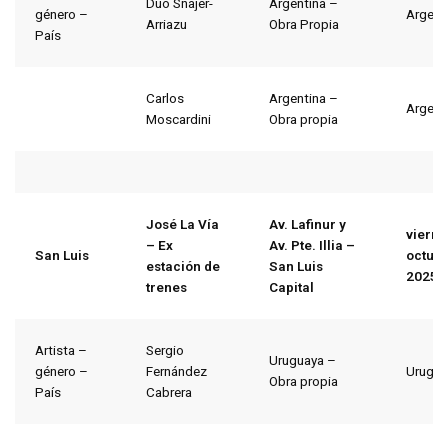
Dúo Snajer-
Argentina –
género –
Argent
Arriazu
Obra Propia
País
Carlos
Argentina –
Argent
Moscardini
Obra propia
José La Vía
Av. Lafinur y
vierne
– Ex
Av. Pte. Illia –
San Luis
octubr
estación de
San Luis
2025
trenes
Capital
Artista –
Sergio
Uruguaya –
género –
Fernández
Urugua
Obra propia
País
Cabrera