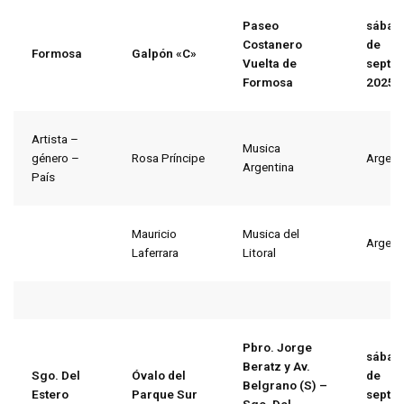
Paseo
sábad
Costanero
de
Formosa
Galpón «C»
Vuelta de
septi
Formosa
2025
Artista –
Musica
género –
Rosa Príncipe
Argent
Argentina
País
Mauricio
Musica del
Argent
Laferrara
Litoral
Pbro. Jorge
sábad
Beratz y Av.
Sgo. Del
Óvalo del
de
Belgrano (S) –
Estero
Parque Sur
septi