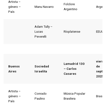
Artista –
Folclore
género –
Manu Navarro
Argent
Argentino
País
Adam Tully –
Lucas
Ríoplatense
EEUU
Peverelli
vierne
Lamadrid 130
Buenos
Sociedad
de
– Carlos
Aires
Israelita
septi
Casares
2025
Artista –
Conrado
Música Popular
género –
Brasil
Paulino
Brasilera
País