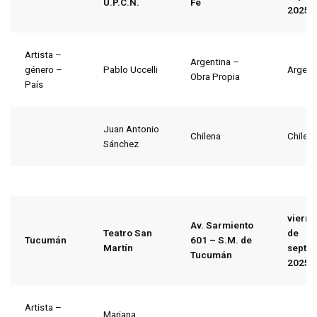
U.P.C.N.
Fe
2025
Artista –
Argentina –
género –
Pablo Uccelli
Argent
Obra Propia
País
Juan Antonio
Chilena
Chile
Sánchez
vierne
Av. Sarmiento
Teatro San
de
Tucumán
601 – S.M. de
Martín
septi
Tucumán
2025
Artista –
Mariana