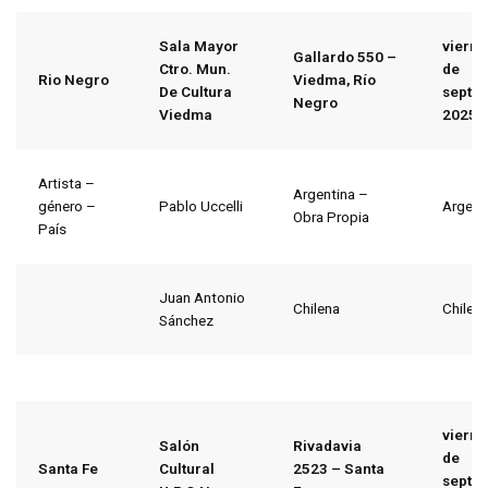
Sala Mayor
vierne
Gallardo 550 –
Ctro. Mun.
de
Rio Negro
Viedma, Río
De Cultura
septi
Negro
Viedma
2025
Artista –
Argentina –
género –
Pablo Uccelli
Argent
Obra Propia
País
Juan Antonio
Chilena
Chile
Sánchez
vierne
Salón
Rivadavia
de
Santa Fe
Cultural
2523 – Santa
septi