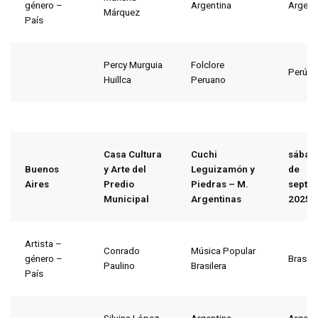
género –
Argentina
Argent
Márquez
País
Percy Murguia
Folclore
Perú
Huillca
Peruano
Casa Cultura
Cuchi
sábad
Buenos
y Arte del
Leguizamón y
de
Aires
Predio
Piedras – M.
septi
Municipal
Argentinas
2025
Artista –
Conrado
Música Popular
género –
Brasil
Paulino
Brasilera
País