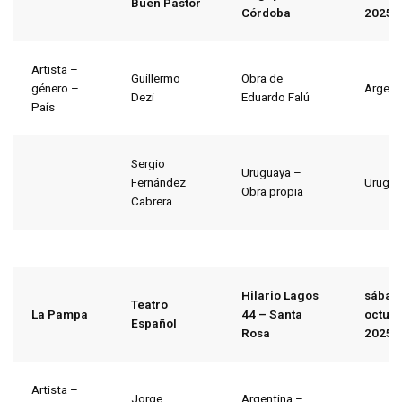
Buen Pastor
Córdoba
2025
Artista –
Guillermo
Obra de
género –
Argent
Dezi
Eduardo Falú
País
Sergio
Uruguaya –
Fernández
Urugua
Obra propia
Cabrera
Hilario Lagos
sábad
Teatro
La Pampa
44 – Santa
octubr
Español
Rosa
2025
Artista –
Jorge
Argentina –