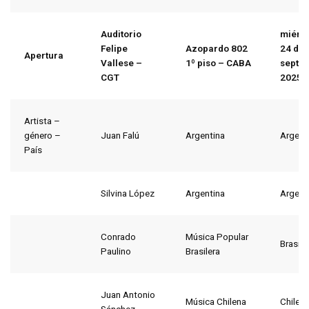
Auditorio
miérc
Felipe
Azopardo 802
24
de
Apertura
Vallese –
1º piso – CABA
septi
CGT
2025
Artista –
género –
Juan Falú
Argentina
Argent
País
Silvina López
Argentina
Argent
Conrado
Música Popular
Brasil
Paulino
Brasilera
Juan Antonio
Música Chilena
Chile