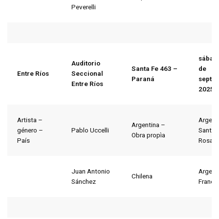
Peverelli
sábad
Auditorio
Santa Fe 463 –
de
Entre Ríos
Seccional
Paraná
septi
Entre Ríos
2025
Artista –
Argent
Argentina –
género –
Pablo Uccelli
Santa 
Obra propìa
País
Rosari
Juan Antonio
Argent
Chilena
Sánchez
Francia