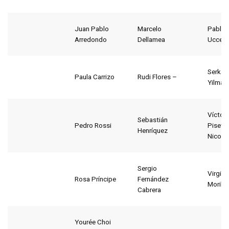
Juan Pablo
Marcelo
Pablo
Arredondo
Dellamea
Ucceli
Serkan
Paula Carrizo
Rudi Flores –
Yilmaz
Víctor
Sebastián
Pedro Rossi
Piseta-
Henríquez
Nicolás
Sergio
Virgini
Rosa Príncipe
Fernández
Morilla
Cabrera
Yourée Choi