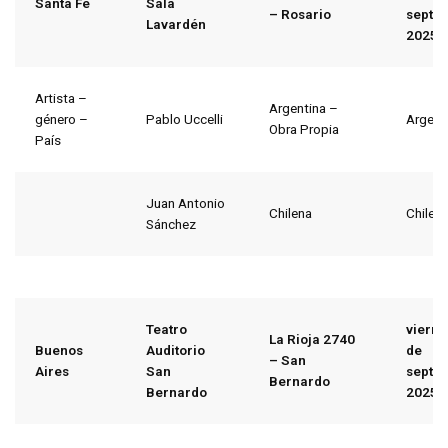
Santa Fe
Sala
– Rosario
septi
Lavardén
2025
Artista –
Argentina –
género –
Pablo Uccelli
Argent
Obra Propia
País
Juan Antonio
Chilena
Chile
Sánchez
Teatro
vierne
La Rioja 2740
Buenos
Auditorio
de
– San
Aires
San
septi
Bernardo
Bernardo
2025