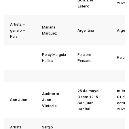
Sgo. Del
2025
Estero
Artista –
Mariana
género –
Argentina
Argent
Márquez
País
Percy Murguia
Folclore
Perú
Huillca
Peruano
25 de mayo
miérc
Auditorio
Oeste 1215 –
01
de
San Juan
Juan
San juan
octub
Victoria
Capital
2025
Artista –
Sergio