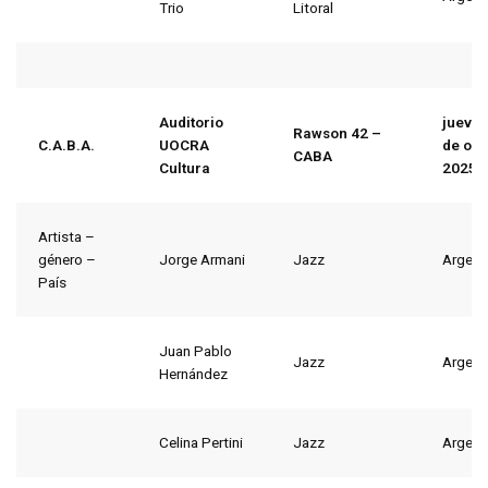
Trio
Litoral
Auditorio
jueves
Rawson 42 –
C.A.B.A.
UOCRA
de oct
CABA
Cultura
2025
Artista –
género –
Jorge Armani
Jazz
Argent
País
Juan Pablo
Jazz
Argent
Hernández
Celina Pertini
Jazz
Argent