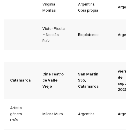
Virginia
Argentina –
Argent
Morillas
Obra propia
Víctor Piseta
– Nicolás
Ríoplatense
Argent
Ruiz
viern
Cine Teatro
San Martín
de
Catamarca
de Valle
555,
septi
Viejo
Catamarca
2025
Artista –
género –
Milena Muro
Argentina
Argent
País