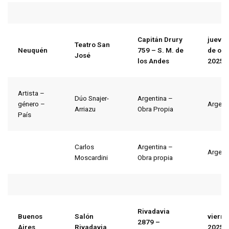
Capitán Drury
jueves
Teatro San
Neuquén
759 – S. M. de
de oct
José
los Andes
2025
Artista –
Dúo Snajer-
Argentina –
género –
Argent
Arriazu
Obra Propia
País
Carlos
Argentina –
Argent
Moscardini
Obra propia
Rivadavia
Buenos
Salón
vierne
2879 –
Aires
Rivadavia
2025