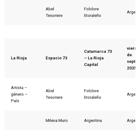
Abel
Folclore
Argent
Tesoriere
litoraleño
viern
Catamarca 73
de
La Rioja
Espacio 73
– La Rioja
septi
Capital
2025
Artista –
Abel
Folclore
género –
Argent
Tesoriere
litoraleño
País
Milena Muro
Argentina
Argent