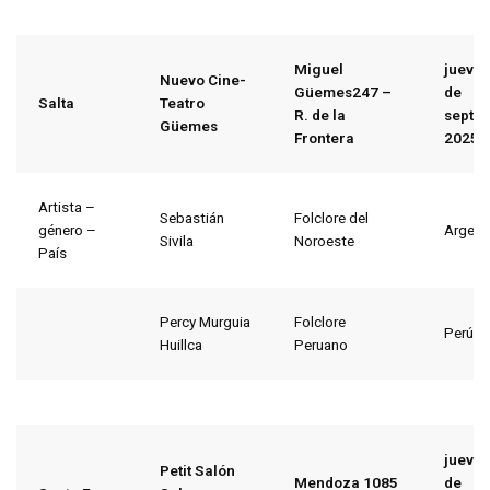
Miguel
jueves
Nuevo Cine-
Güemes247 –
de
Salta
Teatro
R. de la
septi
Güemes
Frontera
2025
Artista –
Sebastián
Folclore del
género –
Argent
Sivila
Noroeste
País
Percy Murguia
Folclore
Perú
Huillca
Peruano
jueves
Petit Salón
Mendoza 1085
de