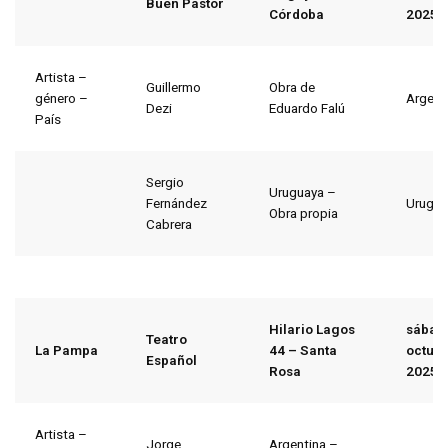
Buen Pastor
Córdoba
2025
Artista –
Guillermo
Obra de
género –
Argent
Dezi
Eduardo Falú
País
Sergio
Uruguaya –
Fernández
Urugua
Obra propia
Cabrera
Hilario Lagos
sábad
Teatro
La Pampa
44 – Santa
octubr
Español
Rosa
2025
Artista –
Jorge
Argentina –