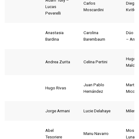
Adam Tully –
Carlos
Diego
Lucas
Moscardini
Kvitko
Peverelli
Anastasia
Carolina
Dúo Sn
Bardina
Barembaum
– Arria
Hugo
Andrea Zurita
Celina Pertini
Maldo
Juan Pablo
Martín
Hugo Rivas
Hernández
Micon
Jorge Armani
Lucie Delahaye
Milena
Abel
Mosca
Manu Navarro
Tesoriere
Luna