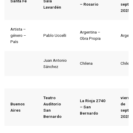
Santa Fe
Sala
– Rosario
septi
Lavardén
2025
Artista –
Argentina –
género –
Pablo Uccelli
Argent
Obra Propia
País
Juan Antonio
Chilena
Chile
Sánchez
Teatro
vierne
La Rioja 2740
Buenos
Auditorio
de
– San
Aires
San
septi
Bernardo
Bernardo
2025