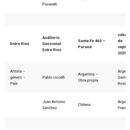
Peverelli
sábad
Auditorio
Santa Fe 463 –
de
Entre Ríos
Seccional
Paraná
septi
Entre Ríos
2025
Artista –
Argent
Argentina –
género –
Pablo Uccelli
Santa 
Obra propìa
País
Rosari
Juan Antonio
Argent
Chilena
Sánchez
Francia