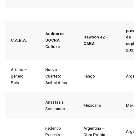
jueves
Auditorio
Rawson 42 –
de
C.A.B.A.
UOCRA
CABA
septi
Cultura
2025
Artista –
Nuevo
género –
Cuarteto
Tango
Argent
País
Aníbal Arias
Anastasia
Mexicana
Méxic
Sonaranda
Federico
Argentina –
Argent
Pecchia
Obra Propia