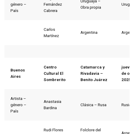
Uruguaya –
género –
Fernández
Urugua
Obra propia
País
Cabrera
Carlos
Argentina
Argent
Martínez
Centro
Catamarca y
jueves
Buenos
Cultural El
Rivadavia –
de oct
Aires
Sombrerito
Benito Juárez
2025
Artista –
Anastasia
género –
Clásica – Rusa
Rusia
Bardina
País
Rudi Flores
Folclore del
Argent