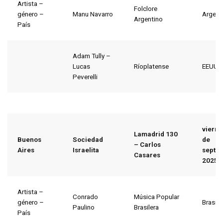
Artista –
Folclore
género –
Manu Navarro
Argent
Argentino
País
Adam Tully –
Lucas
Ríoplatense
EEUU
Peverelli
vierne
Lamadrid 130
Buenos
Sociedad
de
– Carlos
Aires
Israelita
septi
Casares
2025
Artista –
Conrado
Música Popular
género –
Brasil
Paulino
Brasilera
País