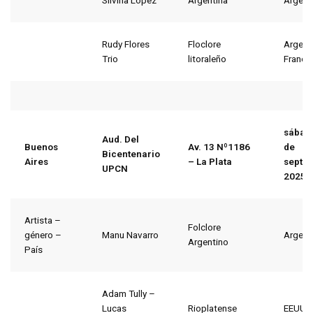
Silvina López
Argentina
Argent
Rudy Flores
Floclore
Argent
Trio
litoraleño
Francia
sábad
Aud. Del
Buenos
Av. 13 Nº1186
de
Bicentenario
Aires
– La Plata
septi
UPCN
2025
Artista –
Folclore
género –
Manu Navarro
Argent
Argentino
País
Adam Tully –
Lucas
Rioplatense
EEUU