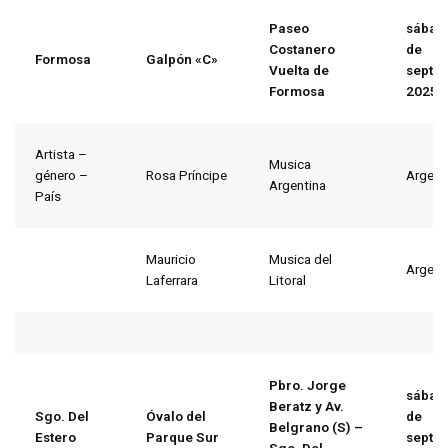
Paseo
sábad
Costanero
de
Formosa
Galpón «C»
Vuelta de
septi
Formosa
2025
Artista –
Musica
género –
Rosa Príncipe
Argent
Argentina
País
Mauricio
Musica del
Argent
Laferrara
Litoral
Pbro. Jorge
sábad
Beratz y Av.
Sgo. Del
Óvalo del
de
Belgrano (S) –
Estero
Parque Sur
septi