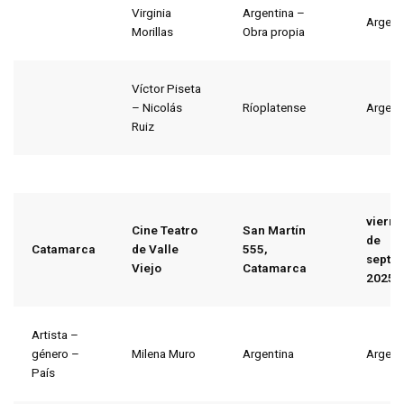
Virginia
Argentina –
Argent
Morillas
Obra propia
Víctor Piseta
– Nicolás
Ríoplatense
Argent
Ruiz
viern
Cine Teatro
San Martín
de
Catamarca
de Valle
555,
septi
Viejo
Catamarca
2025
Artista –
género –
Milena Muro
Argentina
Argent
País