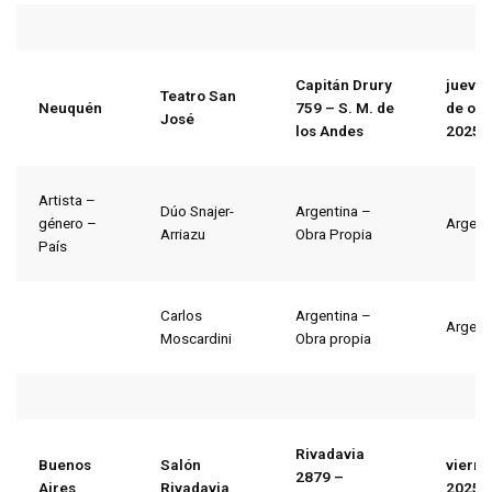
Capitán Drury
jueves
Teatro San
Neuquén
759 – S. M. de
de oct
José
los Andes
2025
Artista –
Dúo Snajer-
Argentina –
género –
Argent
Arriazu
Obra Propia
País
Carlos
Argentina –
Argent
Moscardini
Obra propia
Rivadavia
Buenos
Salón
vierne
2879 –
Aires
Rivadavia
2025