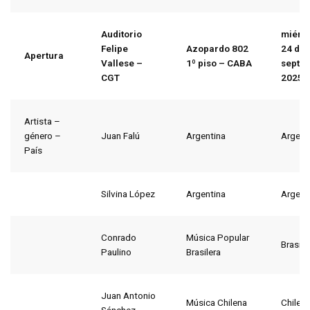
Auditorio
miérc
Felipe
Azopardo 802
24
de
Apertura
Vallese –
1º piso – CABA
septi
CGT
2025
Artista –
género –
Juan Falú
Argentina
Argent
País
Silvina López
Argentina
Argent
Conrado
Música Popular
Brasil
Paulino
Brasilera
Juan Antonio
Música Chilena
Chile