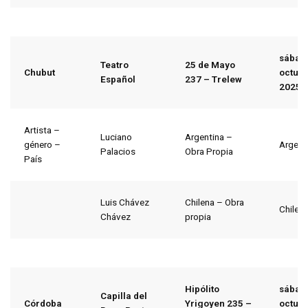
sábad
Teatro
25 de Mayo
Chubut
octubr
Español
237 – Trelew
2025
Artista –
Luciano
Argentina –
género –
Argent
Palacios
Obra Propia
País
Luis Chávez
Chilena – Obra
Chile
Chávez
propia
Hipólito
sábad
Capilla del
Córdoba
Yrigoyen 235 –
octubr