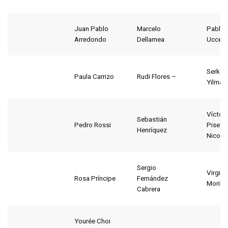
Juan Pablo
Marcelo
Pablo
Arredondo
Dellamea
Ucceli
Serkan
Paula Carrizo
Rudi Flores –
Yilmaz
Víctor
Sebastián
Pedro Rossi
Piseta-
Henríquez
Nicolás
Sergio
Virgini
Rosa Príncipe
Fernández
Morilla
Cabrera
Yourée Choi