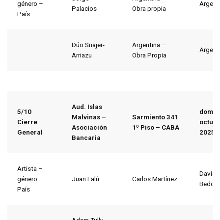
género –
Argent
Palacios
Obra propia
País
Dúo Snajer-
Argentina –
Argent
Arriazu
Obra Propia
Aud. Islas
5/10
domin
Malvinas –
Sarmiento 341
Cierre
octubr
Asociación
1º Piso – CABA
General
2025
Bancaria
Artista –
David
género –
Juan Falú
Carlos Martínez
Bedoy
País