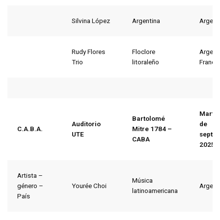
Silvina López
Argentina
Argent
Rudy Flores
Floclore
Argent
Trio
litoraleño
Francia
Martes
Bartolomé
Auditorio
de
C.A.B.A.
Mitre 1784 –
UTE
septi
CABA
2025
Artista –
Música
género –
Yourée Choi
Argent
latinoamericana
País