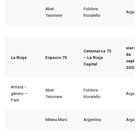
Abel
Folclore
Argent
Tesoriere
litoraleño
viern
Catamarca 73
de
La Rioja
Espacio 73
– La Rioja
septi
Capital
2025
Artista –
Abel
Folclore
género –
Argent
Tesoriere
litoraleño
País
Milena Muro
Argentina
Argent