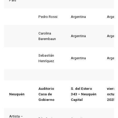
País
Pedro Rossi
Argentina
Argent
Carolina
Argentina
Argent
Barembaun
Sebastián
Argentina
Argent
Henríquez
Auditorio
S. del Estero
vierne
Neuquén
Casa de
343 – Neuquén
octubr
Gobierno
Capital
2025
Artista –