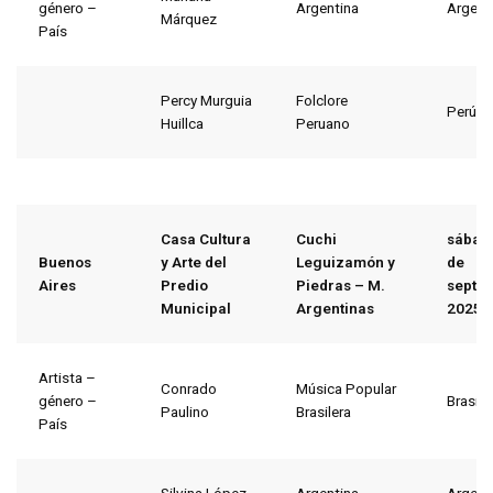
género –
Argentina
Argent
Márquez
País
Percy Murguia
Folclore
Perú
Huillca
Peruano
Casa Cultura
Cuchi
sábad
Buenos
y Arte del
Leguizamón y
de
Aires
Predio
Piedras – M.
septi
Municipal
Argentinas
2025
Artista –
Conrado
Música Popular
género –
Brasil
Paulino
Brasilera
País