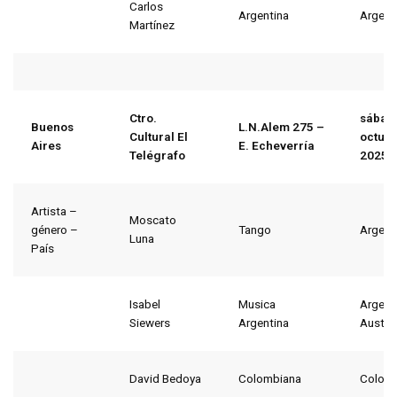
Carlos
Argentina
Argent
Martínez
Ctro.
sábad
Buenos
L.N.Alem 275 –
Cultural El
octubr
Aires
E. Echeverría
Telégrafo
2025
Artista –
Moscato
género –
Tango
Argent
Luna
País
Isabel
Musica
Argent
Siewers
Argentina
Austria
David Bedoya
Colombiana
Colom