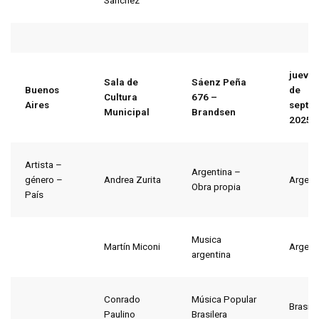
Sánchez
jueves
Sala de
Sáenz Peña
Buenos
de
Cultura
676 –
Aires
septi
Municipal
Brandsen
2025
Artista –
Argentina –
género –
Andrea Zurita
Argent
Obra propia
País
Musica
Martín Miconi
Argent
argentina
Conrado
Música Popular
Brasil
Paulino
Brasilera