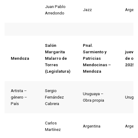
Juan Pablo
Jazz
Argent
Arredondo
Salón
Pnal.
Margarita
Sarmiento y
jueves
Mendoza
Malarro de
Patricias
de oct
Torres
Mendocinas –
2025
(Legislatura)
Mendoza
Artista –
Sergio
Uruguaya –
género –
Fernández
Urugua
Obra propia
País
Cabrera
Carlos
Argentina
Argent
Martínez