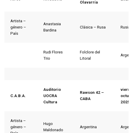
Olavarría
Artista –
Anastasia
género –
Clásica – Rusa
Rusia
Bardina
País
Rudi Flores
Folclore del
Argent
Trio
Litoral
Auditorio
vierne
Rawson 42 –
C.A.B.A.
UOCRA
octubr
CABA
Cultura
2025
Artista –
Hugo
género –
Argentina
Argent
Maldonado