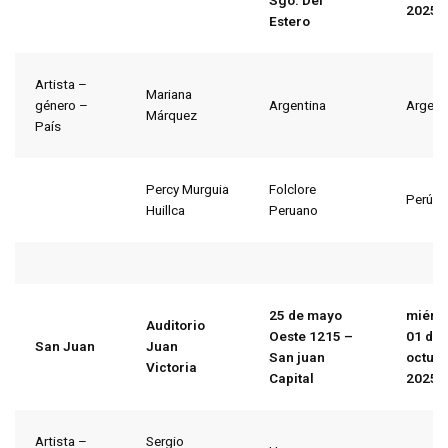
Sgo. Del
2025
Estero
Artista –
Mariana
género –
Argentina
Argent
Márquez
País
Percy Murguia
Folclore
Perú
Huillca
Peruano
25 de mayo
miérc
Auditorio
Oeste 1215 –
01
de
San Juan
Juan
San juan
octub
Victoria
Capital
2025
Artista –
Sergio