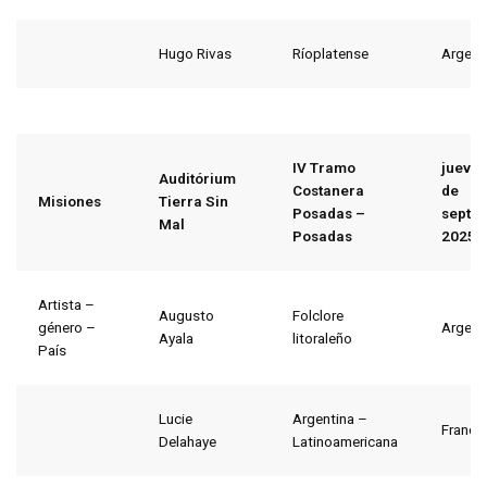
Hugo Rivas
Ríoplatense
Argent
IV Tramo
jueves
Auditórium
Costanera
de
Misiones
Tierra Sin
Posadas –
septi
Mal
Posadas
2025
Artista –
Augusto
Folclore
género –
Argent
Ayala
litoraleño
País
Lucie
Argentina –
Francia
Delahaye
Latinoamericana