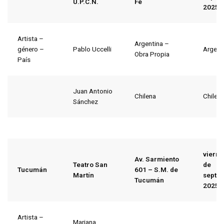
U.P.C.N.
Fe
2025
Artista –
Argentina –
género –
Pablo Uccelli
Argent
Obra Propia
País
Juan Antonio
Chilena
Chile
Sánchez
vierne
Av. Sarmiento
Teatro San
de
Tucumán
601 – S.M. de
Martín
septi
Tucumán
2025
Artista –
Mariana