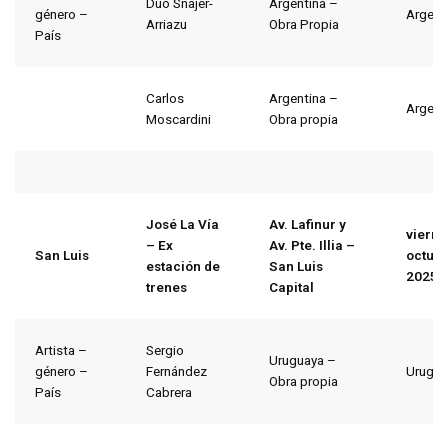
Dúo Snajer-
Argentina –
género –
Argent
Arriazu
Obra Propia
País
Carlos
Argentina –
Argent
Moscardini
Obra propia
José La Vía
Av. Lafinur y
vierne
– Ex
Av. Pte. Illia –
San Luis
octubr
estación de
San Luis
2025
trenes
Capital
Artista –
Sergio
Uruguaya –
género –
Fernández
Urugua
Obra propia
País
Cabrera