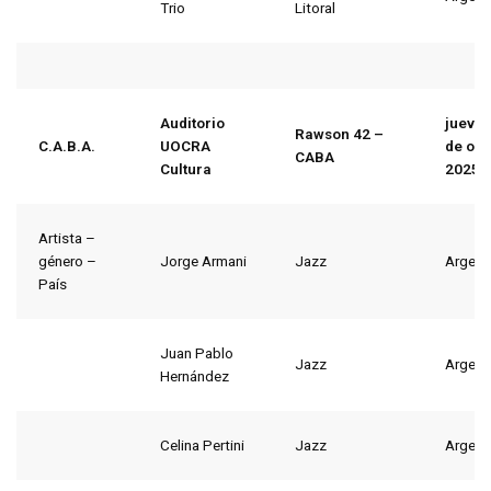
Trio
Litoral
Auditorio
jueves
Rawson 42 –
C.A.B.A.
UOCRA
de oct
CABA
Cultura
2025
Artista –
género –
Jorge Armani
Jazz
Argent
País
Juan Pablo
Jazz
Argent
Hernández
Celina Pertini
Jazz
Argent