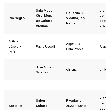
Sala Mayor
vierne
Gallardo 550 –
Ctro. Mun.
de
Rio Negro
Viedma, Río
De Cultura
septi
Negro
Viedma
2025
Artista –
Argentina –
género –
Pablo Uccelli
Argent
Obra Propia
País
Juan Antonio
Chilena
Chile
Sánchez
vierne
Salón
Rivadavia
de
Santa Fe
Cultural
2523 – Santa
septi