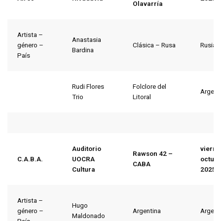
Olavarría
Artista –
Anastasia
género –
Clásica – Rusa
Rusia
Bardina
País
Rudi Flores
Folclore del
Argent
Trio
Litoral
Auditorio
vierne
Rawson 42 –
C.A.B.A.
UOCRA
octubr
CABA
Cultura
2025
Artista –
Hugo
género –
Argentina
Argent
Maldonado