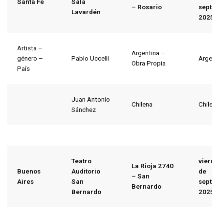
Santa Fe
Sala
– Rosario
septi
Lavardén
2025
Artista –
Argentina –
género –
Pablo Uccelli
Argent
Obra Propia
País
Juan Antonio
Chilena
Chile
Sánchez
Teatro
vierne
La Rioja 2740
Buenos
Auditorio
de
– San
Aires
San
septi
Bernardo
Bernardo
2025