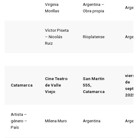
Virginia
Argentina –
Argent
Morillas
Obra propia
Víctor Piseta
– Nicolás
Ríoplatense
Argent
Ruiz
viern
Cine Teatro
San Martín
de
Catamarca
de Valle
555,
septi
Viejo
Catamarca
2025
Artista –
género –
Milena Muro
Argentina
Argent
País