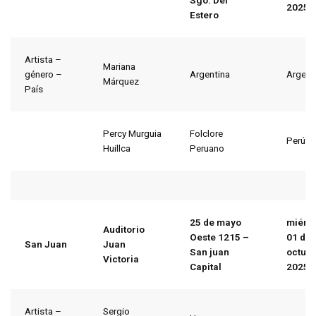
Sgo. Del
2025
Estero
Artista –
Mariana
género –
Argentina
Argent
Márquez
País
Percy Murguia
Folclore
Perú
Huillca
Peruano
25 de mayo
miérc
Auditorio
Oeste 1215 –
01
de
San Juan
Juan
San juan
octub
Victoria
Capital
2025
Artista –
Sergio