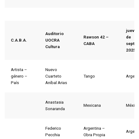
jueves
Auditorio
Rawson 42 –
de
C.A.B.A.
UOCRA
CABA
septi
Cultura
2025
Artista –
Nuevo
género –
Cuarteto
Tango
Argent
País
Aníbal Arias
Anastasia
Mexicana
Méxic
Sonaranda
Federico
Argentina –
Argent
Pecchia
Obra Propia