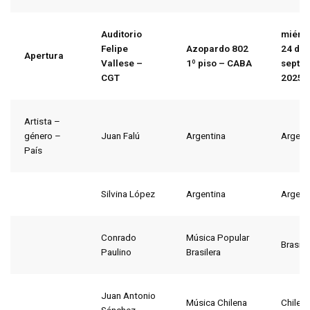
Auditorio
miérc
Felipe
Azopardo 802
24
de
Apertura
Vallese –
1º piso – CABA
septi
CGT
2025
Artista –
género –
Juan Falú
Argentina
Argent
País
Silvina López
Argentina
Argent
Conrado
Música Popular
Brasil
Paulino
Brasilera
Juan Antonio
Música Chilena
Chile