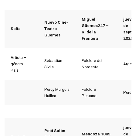
Miguel
jueves
Nuevo Cine-
Güemes247 –
de
Salta
Teatro
R. de la
septi
Güemes
Frontera
2025
Artista –
Sebastián
Folclore del
género –
Argent
Sivila
Noroeste
País
Percy Murguia
Folclore
Perú
Huillca
Peruano
jueves
Petit Salón
Mendoza 1085
de