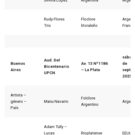
Silvina López
Argentina
Argent
Rudy Flores
Floclore
Argent
Trio
litoraleño
Francia
sábad
Aud. Del
Buenos
Av. 13 Nº1186
de
Bicentenario
Aires
– La Plata
septi
UPCN
2025
Artista –
Folclore
género –
Manu Navarro
Argent
Argentino
País
Adam Tully –
Lucas
Rioplatense
EEUU