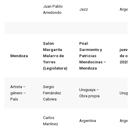
Juan Pablo
Jazz
Argent
Arredondo
Salón
Pnal.
Margarita
Sarmiento y
jueves
Mendoza
Malarro de
Patricias
de oct
Torres
Mendocinas –
2025
(Legislatura)
Mendoza
Artista –
Sergio
Uruguaya –
género –
Fernández
Urugua
Obra propia
País
Cabrera
Carlos
Argentina
Argent
Martínez