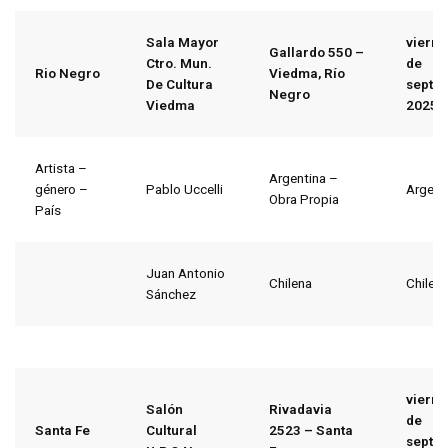
Sala Mayor
vierne
Gallardo 550 –
Ctro. Mun.
de
Rio Negro
Viedma, Río
De Cultura
septi
Negro
Viedma
2025
Artista –
Argentina –
género –
Pablo Uccelli
Argent
Obra Propia
País
Juan Antonio
Chilena
Chile
Sánchez
vierne
Salón
Rivadavia
de
Santa Fe
Cultural
2523 – Santa
septi