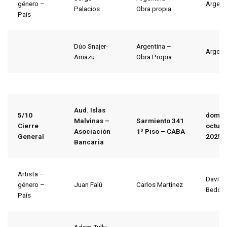
género –
Argent
Palacios
Obra propia
País
Dúo Snajer-
Argentina –
Argent
Arriazu
Obra Propia
Aud. Islas
5/10
domin
Malvinas –
Sarmiento 341
Cierre
octubr
Asociación
1º Piso – CABA
General
2025
Bancaria
Artista –
David
género –
Juan Falú
Carlos Martínez
Bedoy
País