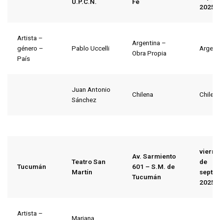
U.P.C.N.
Fe
2025
Artista –
Argentina –
género –
Pablo Uccelli
Argent
Obra Propia
País
Juan Antonio
Chilena
Chile
Sánchez
vierne
Av. Sarmiento
Teatro San
de
Tucumán
601 – S.M. de
Martín
septi
Tucumán
2025
Artista –
Mariana