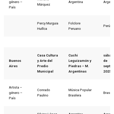
género –
Argentina
Argent
Márquez
País
Percy Murguia
Folclore
Perú
Huillca
Peruano
Casa Cultura
Cuchi
sábad
Buenos
y Arte del
Leguizamón y
de
Aires
Predio
Piedras – M.
septi
Municipal
Argentinas
2025
Artista –
Conrado
Música Popular
género –
Brasil
Paulino
Brasilera
País