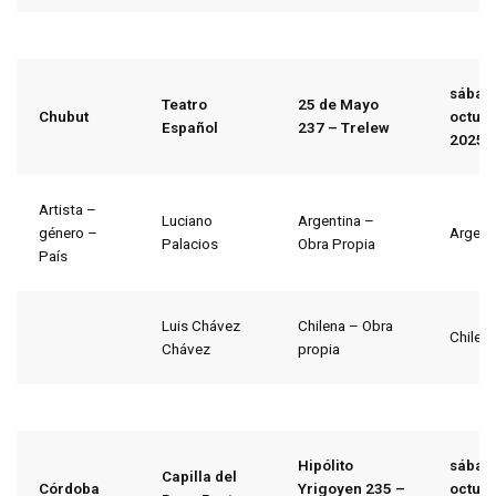
sábad
Teatro
25 de Mayo
Chubut
octubr
Español
237 – Trelew
2025
Artista –
Luciano
Argentina –
género –
Argent
Palacios
Obra Propia
País
Luis Chávez
Chilena – Obra
Chile
Chávez
propia
Hipólito
sábad
Capilla del
Córdoba
Yrigoyen 235 –
octubr