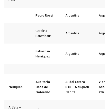
País
Pedro Rossi
Argentina
Argent
Carolina
Argentina
Argent
Barembaun
Sebastián
Argentina
Argent
Henríquez
Auditorio
S. del Estero
vierne
Neuquén
Casa de
343 – Neuquén
octubr
Gobierno
Capital
2025
Artista –