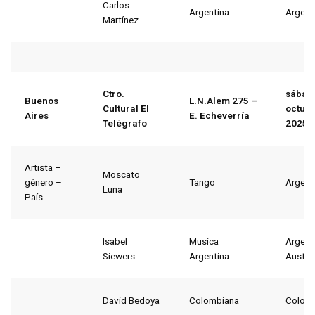
Carlos
Argentina
Argent
Martínez
Ctro.
sábad
Buenos
L.N.Alem 275 –
Cultural El
octubr
Aires
E. Echeverría
Telégrafo
2025
Artista –
Moscato
género –
Tango
Argent
Luna
País
Isabel
Musica
Argent
Siewers
Argentina
Austria
David Bedoya
Colombiana
Colom