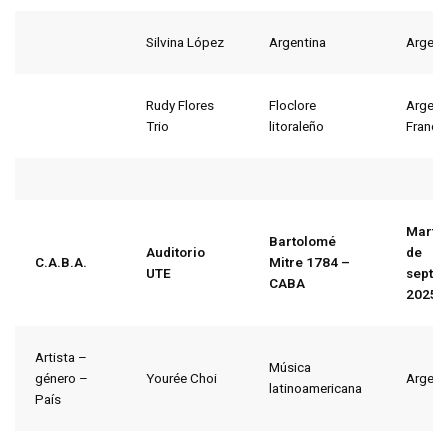
Silvina López
Argentina
Argent
Rudy Flores
Floclore
Argent
Trio
litoraleño
Francia
Martes
Bartolomé
Auditorio
de
C.A.B.A.
Mitre 1784 –
UTE
septi
CABA
2025
Artista –
Música
género –
Yourée Choi
Argent
latinoamericana
País