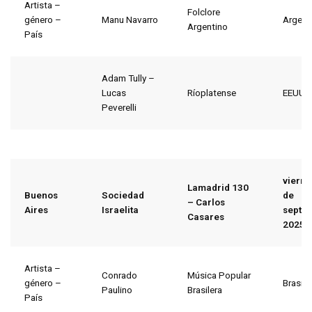
Artista –
Folclore
género –
Manu Navarro
Argent
Argentino
País
Adam Tully –
Lucas
Ríoplatense
EEUU
Peverelli
vierne
Lamadrid 130
Buenos
Sociedad
de
– Carlos
Aires
Israelita
septi
Casares
2025
Artista –
Conrado
Música Popular
género –
Brasil
Paulino
Brasilera
País