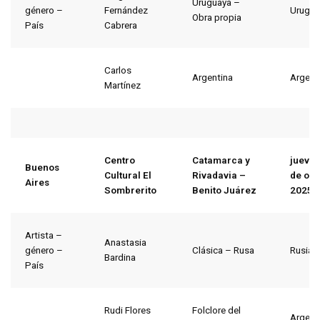
Uruguaya –
género –
Fernández
Urugua
Obra propia
País
Cabrera
Carlos
Argentina
Argent
Martínez
Centro
Catamarca y
jueves
Buenos
Cultural El
Rivadavia –
de oct
Aires
Sombrerito
Benito Juárez
2025
Artista –
Anastasia
género –
Clásica – Rusa
Rusia
Bardina
País
Rudi Flores
Folclore del
Argent