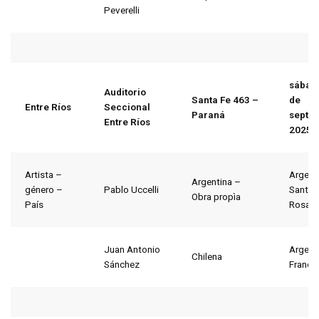
Peverelli
sábad
Auditorio
Santa Fe 463 –
de
Entre Ríos
Seccional
Paraná
septi
Entre Ríos
2025
Artista –
Argent
Argentina –
género –
Pablo Uccelli
Santa 
Obra propìa
País
Rosari
Juan Antonio
Argent
Chilena
Sánchez
Francia