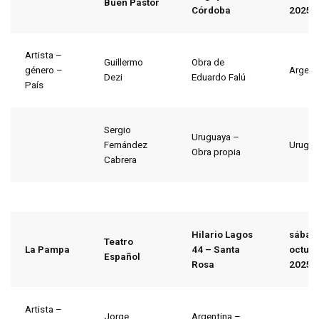
Buen Pastor
Córdoba
2025
Artista –
Guillermo
Obra de
género –
Argent
Dezi
Eduardo Falú
País
Sergio
Uruguaya –
Fernández
Urugua
Obra propia
Cabrera
Hilario Lagos
sábad
Teatro
La Pampa
44 – Santa
octubr
Español
Rosa
2025
Artista –
Jorge
Argentina –