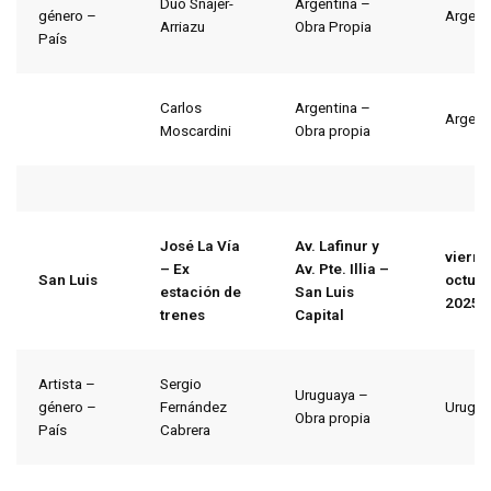
Dúo Snajer-
Argentina –
género –
Argent
Arriazu
Obra Propia
País
Carlos
Argentina –
Argent
Moscardini
Obra propia
José La Vía
Av. Lafinur y
vierne
– Ex
Av. Pte. Illia –
San Luis
octubr
estación de
San Luis
2025
trenes
Capital
Artista –
Sergio
Uruguaya –
género –
Fernández
Urugua
Obra propia
País
Cabrera