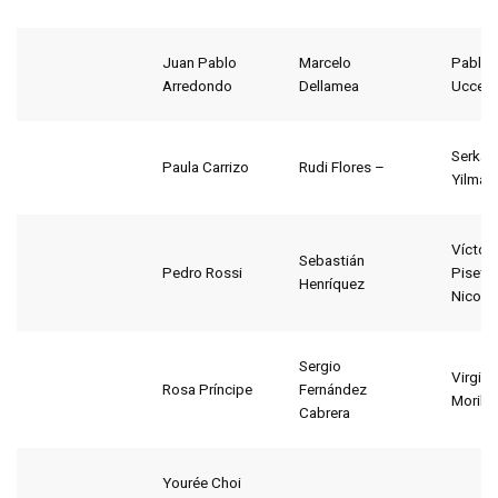
Juan Pablo
Marcelo
Pablo
Arredondo
Dellamea
Ucceli
Serkan
Paula Carrizo
Rudi Flores –
Yilmaz
Víctor
Sebastián
Pedro Rossi
Piseta-
Henríquez
Nicolás
Sergio
Virgini
Rosa Príncipe
Fernández
Morilla
Cabrera
Yourée Choi