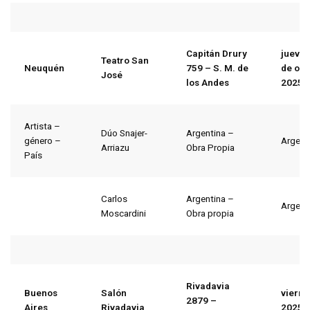
Capitán Drury
jueves
Teatro San
Neuquén
759 – S. M. de
de oct
José
los Andes
2025
Artista –
Dúo Snajer-
Argentina –
género –
Argent
Arriazu
Obra Propia
País
Carlos
Argentina –
Argent
Moscardini
Obra propia
Rivadavia
Buenos
Salón
vierne
2879 –
Aires
Rivadavia
2025