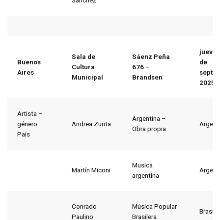
Sánchez
jueves
Sala de
Sáenz Peña
Buenos
de
Cultura
676 –
Aires
septi
Municipal
Brandsen
2025
Artista –
Argentina –
género –
Andrea Zurita
Argent
Obra propia
País
Musica
Martín Miconi
Argent
argentina
Conrado
Música Popular
Brasil
Paulino
Brasilera