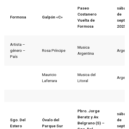
Paseo
sábad
Costanero
de
Formosa
Galpón «C»
Vuelta de
septi
Formosa
2025
Artista –
Musica
género –
Rosa Príncipe
Argent
Argentina
País
Mauricio
Musica del
Argent
Laferrara
Litoral
Pbro. Jorge
sábad
Beratz y Av.
Sgo. Del
Óvalo del
de
Belgrano (S) –
Estero
Parque Sur
septi