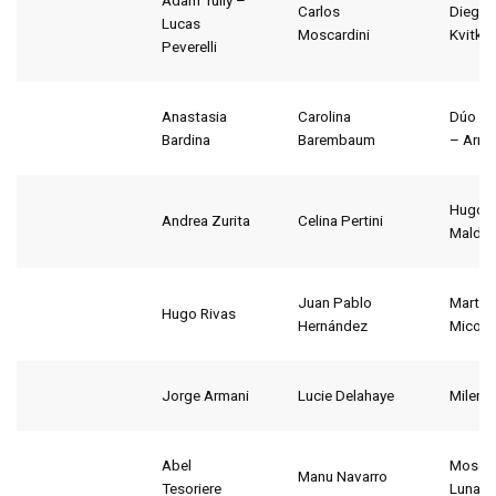
Adam Tully –
Carlos
Diego
Lucas
Moscardini
Kvitko
Peverelli
Anastasia
Carolina
Dúo Sn
Bardina
Barembaum
– Arria
Hugo
Andrea Zurita
Celina Pertini
Maldo
Juan Pablo
Martín
Hugo Rivas
Hernández
Micon
Jorge Armani
Lucie Delahaye
Milena
Abel
Mosca
Manu Navarro
Tesoriere
Luna