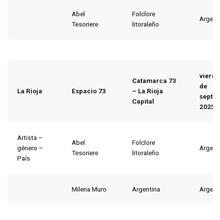
Abel
Folclore
Argent
Tesoriere
litoraleño
viern
Catamarca 73
de
La Rioja
Espacio 73
– La Rioja
septi
Capital
2025
Artista –
Abel
Folclore
género –
Argent
Tesoriere
litoraleño
País
Milena Muro
Argentina
Argent