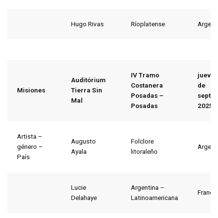
Hugo Rivas
Ríoplatense
Argent
IV Tramo
jueves
Auditórium
Costanera
de
Misiones
Tierra Sin
Posadas –
septi
Mal
Posadas
2025
Artista –
Augusto
Folclore
género –
Argent
Ayala
litoraleño
País
Lucie
Argentina –
Francia
Delahaye
Latinoamericana