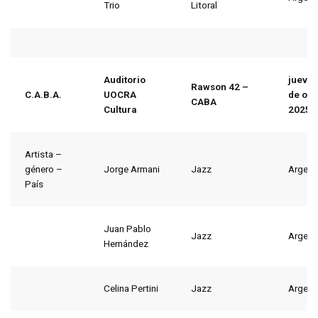
Trio
Litoral
Auditorio
jueves
Rawson 42 –
C.A.B.A.
UOCRA
de oct
CABA
Cultura
2025
Artista –
género –
Jorge Armani
Jazz
Argent
País
Juan Pablo
Jazz
Argent
Hernández
Celina Pertini
Jazz
Argent